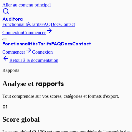
Aller au contenu principal
Auditora
Fonctionnalités
Tarifs
FAQ
Docs
Contact
Connexion
Commencer
Fonctionnalités
Tarifs
FAQ
Docs
Contact
Commencer
Connexion
Retour à la documentation
Rapports
rapports
Analyse et
Tout comprendre sur vos scores, catégories et formats d'export.
01
Score global
Le score global (0-100) est une moyenne pondérée de l'ensemble des cri